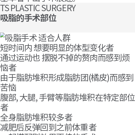
TS PLASTIC SURGERY
吸脂的手术部位
副乳
腹部
短时间内 想要明显的体型变化者
小肚腩
通过运动也 摆脱不掉的赘肉而感到烦
大腿
恼者
手臂
由于脂肪堆积形成脂肪团(橘皮)而感到
背
苦恼
下臀肉
腹部, 大腿, 手臂等脂肪堆积在特定部
小腿
者
全身脂肪堆积较多者
减肥后反弹回到之前体重者