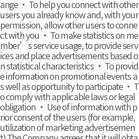
ange • To help you connect with other
users you already know and, with your
permission, allow other users to conne
ct with you • To make statistics on me
mber’s service usage, to provide serv
ices and place advertisements based o
n statistical characteristics • To provid
e information on promotional events a
s well as opportunity to participate • T
o comply with applicable laws or legal
obligation • Use of information with p
rior consent of the users (for example,
utilization of marketing advertisemen
t) The Company agrees that it will obta