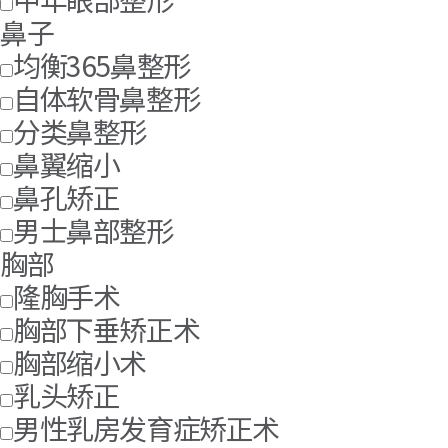
鼻子
均衡365鼻整形
自体软骨鼻整形
分类鼻整形
鼻翼缩小
鼻孔矫正
男士鼻部整形
胸部
隆胸手术
胸部下垂矫正术
胸部缩小术
乳头矫正
男性乳房发育症矫正术