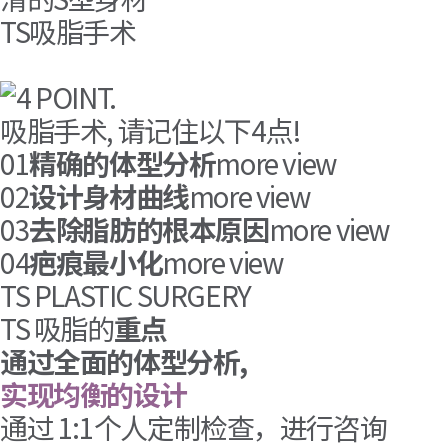
TS吸脂手术
通过去除过多的脂肪和赘肉, 达到 矫
以大容量吸脂 减少整体尺寸
吸脂手术, 请记住以下4点
!
去除脂肪团(橘皮), 打造光滑的 身材
01
精确的体型分析
more view
02
设计身材曲线
more view
03
去除脂肪的根本原因
more view
04
疤痕最小化
more view
TS PLASTIC SURGERY
TS 吸脂的
重点
通过全面的体型分析,
实现均衡的设计
通过 1:1个人定制检查，进行咨询