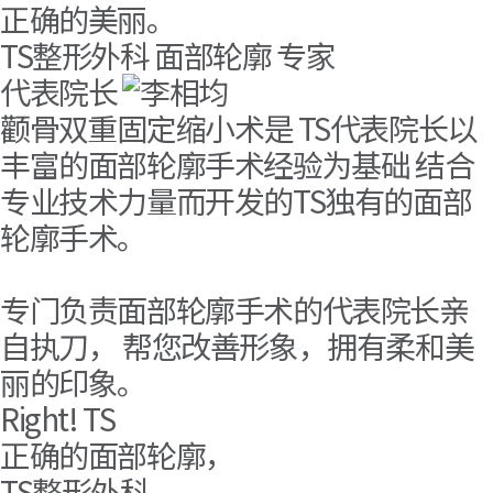
step03 空气波压力腿部按摩
正确的美丽。
step04 头皮按摩
TS整形外科 面部轮廓 专家
step05 高周波管理
代表院长
step06 肩颈部管理
颧骨双重固定缩小术
是 TS代表院长以
step07 淋巴管理
丰富的面部轮廓手术经验为基础 结合
step08 泥浆面膜
专业技术力量而开发的TS独有的面部
轮廓手术。
专门负责面部轮廓手术的代表院长亲
自执刀， 帮您改善形象，拥有柔和美
丽的印象。
Right
!
TS
正确的面部轮廓，
TS整形外科