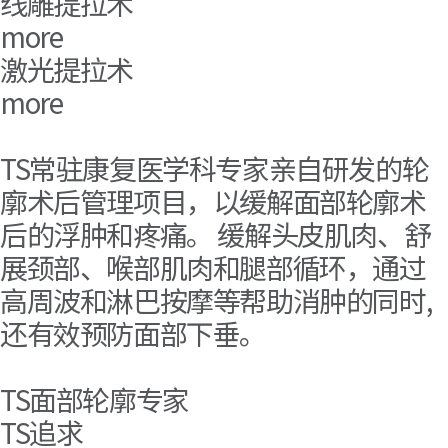
线雕提拉术
more
激光提拉术
more
Only TS
TS独有的术后管理，Afthetic
TS常驻康复医学科专家亲自研发的轮
Afthetic [ After + Aesthetic ]
廓术后管理项目，以缓解面部轮廓术
后的浮肿和疼痛。 缓解头皮肌肉、舒
展颈部、喉部肌肉和腿部循环，通过
高周波和淋巴按摩等帮助消肿的同时,
还有效预防面部下垂。
step01 植物精油
TS面部轮廓专家
step02 洁面
TS追求