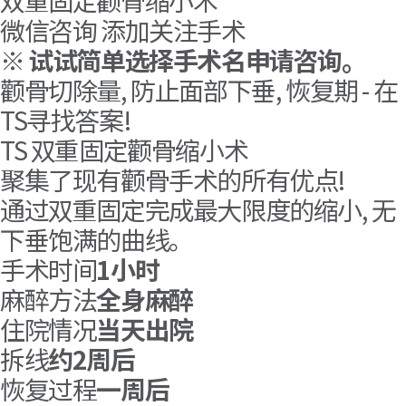
双重固定颧骨缩小术
微信咨询
添加关注手术
※
试试简单选择手术名申请咨询。
颧骨切除量, 防止面部下垂, 恢复期 - 在
TS寻找答案!
TS 双重固定颧骨缩小术
聚集了现有颧骨手术的所有优点!
通过双重固定完成最大限度的缩小, 无
下垂饱满的曲线。
手术时间
1小时
麻醉方法
全身麻醉
住院情况
当天出院
拆线
约2周后
恢复过程
一周后