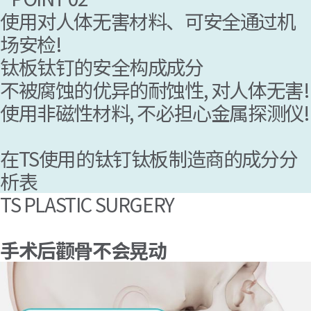
用钛板和钢丝将颧骨双重固定
使用对人体无害材料、可安全通过机
钛板 - 将颧骨对位牢牢固定防止骨错位
场安检!
钛板钛钉的安全构成成分
不被腐蚀的优异的耐蚀性, 对人体无害!
使用非磁性材料, 不必担心金属探测仪!
Description: C.P. Titanium .0236” X 3
在TS使用的钛钉钛板制造商的成分分
Heat Number : EMR7J14
析表
TS PLASTIC SURGERY
手术后颧骨不会晃动