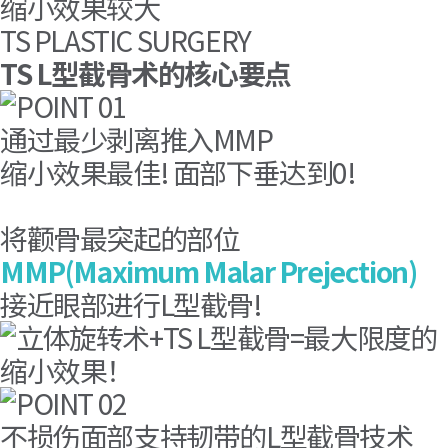
缩小效果较大
TS PLASTIC SURGERY
TS L型截骨术的核心要点
通过最少剥离推入MMP
缩小效果最佳! 面部下垂达到0!
一字型截骨案例- 颧骨最突起的部位(M
将颧骨最突起的部位
双重固定颧骨缩小术-L型截骨 修复手术
MMP(Maximum Malar Prejection)
接近眼部进行L型截骨!
不损伤面部支持韧带的L型截骨技术