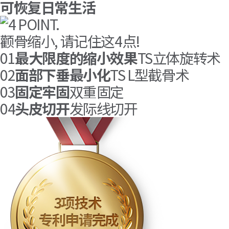
可恢复日常生活
颧骨缩小, 请记住这4点!
01
最大限度的缩小效果
TS立体旋转术
02
面部下垂最小化
TS L型截骨术
03
固定牢固
双重固定
04
头皮切开
发际线切开