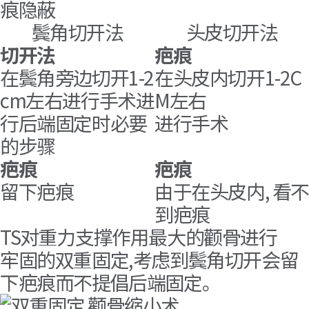
鬓角切开法
头皮切开法
切开法
疤痕
在鬓角旁边切开1-2
在头皮内切开1-2C
cm左右进行手术进
M左右
行后端固定时必要
进行手术
的步骤
疤痕
疤痕
留下疤痕
由于在头皮内, 看不
到疤痕
TS对重力支撑作用最大的颧骨进行
牢固的双重固定,
考虑到鬓角切开会留
下疤痕而不提倡后端固定。